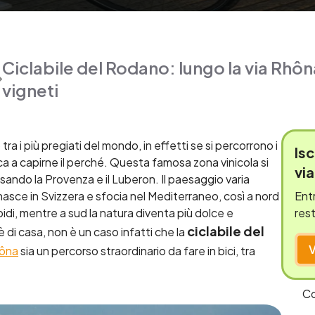
Ciclabile del Rodano: lungo la via Rhôna
vigneti
tra i più pregiati del mondo, in effetti se si percorrono i
Isc
ca a capirne il perché. Questa famosa zona vinicola si
vi
ando la Provenza e il Luberon. Il paesaggio varia
sce in Svizzera e sfocia nel Mediterraneo, così a nord
Entr
 ripidi, mentre a sud la natura diventa più dolce e
rest
ciclabile del
 di casa, non è un caso infatti che la
hôna
sia un percorso straordinario da fare in bici, tra
Co