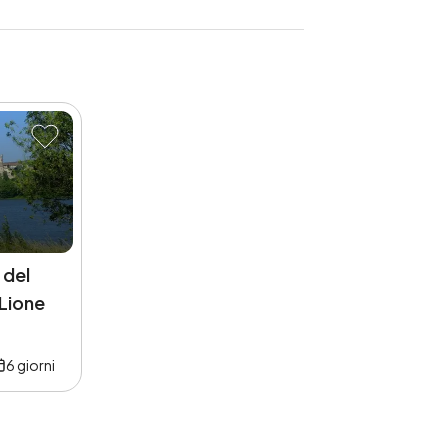
 del
 Lione
6
giorni