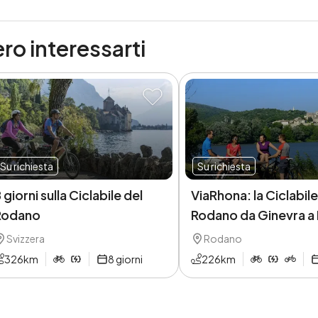
ro interessarti
Su richiesta
Su richiesta
 giorni sulla Ciclabile del
ViaRhona: la Ciclabile
Rodano
Rodano da Ginevra a
Svizzera
Rodano
326
km
8
giorni
226
km