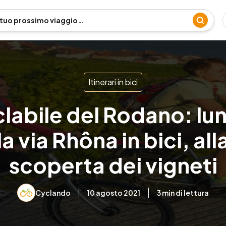
Itinerari in bici
clabile del Rodano: lu
la via Rhôna in bici, all
scoperta dei vigneti
Cyclando
10 agosto 2021
3
min di lettura