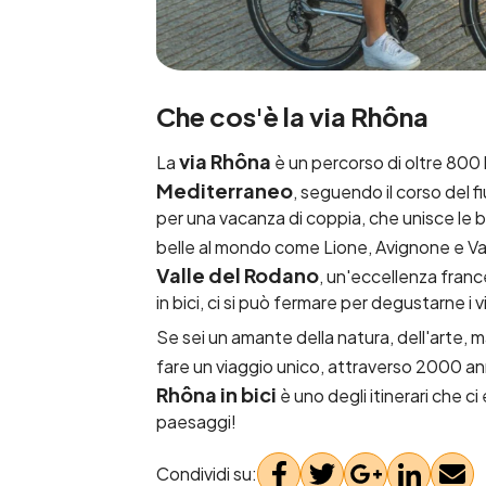
Che cos'è la via Rhôna
via Rhôna
La
è un percorso di oltre 800
Mediterraneo
, seguendo il corso del f
per una vacanza di coppia, che unisce le be
belle al mondo come Lione, Avignone e Va
Valle del Rodano
, un'eccellenza france
in bici, ci si può fermare per degustarne i 
Se sei un amante della natura, dell'arte, 
fare un viaggio unico, attraverso 2000 anni
Rhôna in bici
è uno degli itinerari che ci
paesaggi!
Condividi su: