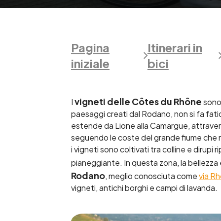
Pagina
Itinerari in
iniziale
bici
vigneti delle Côtes du Rhône
I
sono 
paesaggi creati dal Rodano, non si fa fati
estende da Lione alla Camargue, attravers
seguendo le coste del grande fiume che na
i vigneti sono coltivati tra colline e dirupi
pianeggiante. In questa zona, la bellezza è
Rodano
, meglio conosciuta come
via R
vigneti, antichi borghi e campi di lavanda.