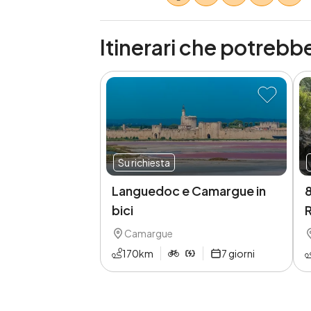
Itinerari che potrebbe
Su richiesta
Languedoc e Camargue in
8
bici
Camargue
170
km
7
giorni