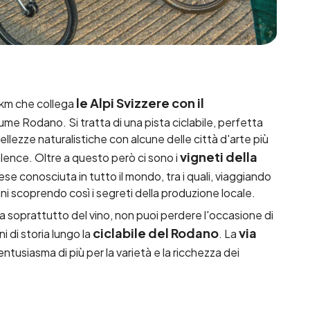
le Alpi Svizzere con il
 km che collega
iume Rodano. Si tratta di una pista ciclabile, perfetta
llezze naturalistiche con alcune delle città d'arte più
vigneti della
lence. Oltre a questo però ci sono i
se conosciuta in tutto il mondo, tra i quali, viaggiando
vini scoprendo così i segreti della produzione locale.
ma soprattutto del vino, non puoi perdere l'occasione di
ciclabile del Rodano
via
 di storia lungo la
. La
 entusiasma di più per la varietà e la ricchezza dei