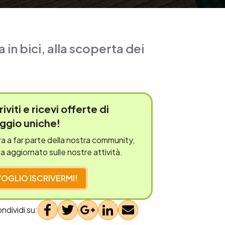
 in bici, alla scoperta dei
riviti e
ricevi offerte
di
aggio uniche!
a a far parte della nostra community,
a aggiornato sulle nostre attività.
VOGLIO ISCRIVERMI!
ndividi su: