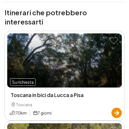
Itinerari che potrebbero
interessarti
Su richiesta
Toscana in bici da Lucca a Pisa
Toscana
170
km
7
giorni