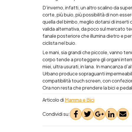
D’inverno, infatti, un altro scalino da supe
corte, più buio, più possibilità di non esse
quella del bimbo, meglio dotarsi di inserti
valida alternativa, da poco sul mercato te
fanale posteriore che illumina dietro e per
ciclista nel buio.
Le mani, sia grandi che piccole, vanno tenu
corpo tende a proteggere gli organi intern
miei, ultra usurati, in lana. In mancanza d
Urbano produce sopraguanti impermeabili co
compatibilità touch screen, con confezion
Ora non resta che prendere la bici e pedal
Articolo di
Mamma e Bici
Condividi su: