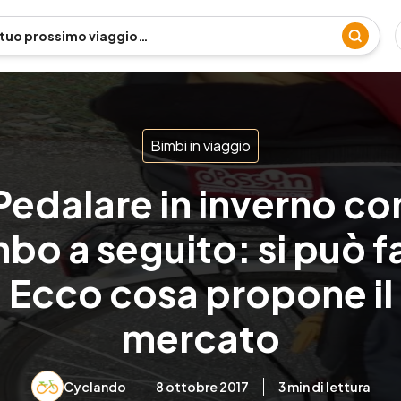
Bimbi in viaggio
Pedalare in inverno co
bo a seguito: si può f
Ecco cosa propone il
mercato
Cyclando
8 ottobre 2017
3
min di lettura