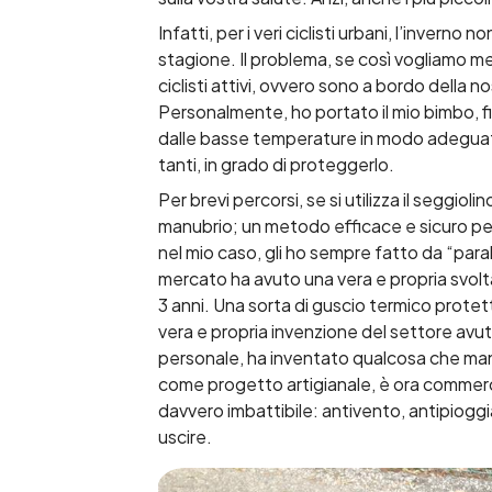
Infatti, per i veri ciclisti urbani, l’inverno
stagione. Il problema, se così vogliamo m
ciclisti attivi, ovvero sono a bordo della nos
Personalmente, ho portato il mio bimbo, fi
dalle basse temperature in modo adeguato
tanti, in grado di proteggerlo.
Per brevi percorsi, se si utilizza il seggi
manubrio; un metodo efficace e sicuro per
nel mio caso, gli ho sempre fatto da “parab
mercato ha avuto una vera e propria svolta
3 anni. Una sorta di guscio termico protett
vera e propria invenzione del settore avut
personale, ha inventato qualcosa che mante
come progetto artigianale, è ora commerci
davvero imbattibile: antivento, antipioggia
uscire.