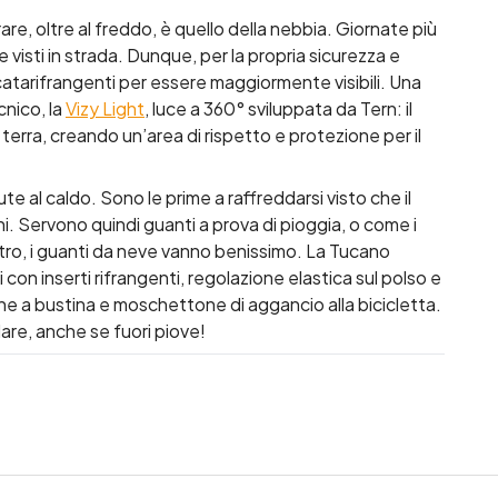
rare, oltre al freddo, è quello della nebbia. Giornate più
re visti in strada. Dunque, per la propria sicurezza e
 catarifrangenti per essere maggiormente visibili. Una
cnico, la
Vizy Light
, luce a 360° sviluppata da Tern: il
 terra, creando un’area di rispetto e protezione per il
te al caldo. Sono le prime a raffreddarsi visto che il
i. Servono quindi guanti a prova di pioggia, o come i
’altro, i guanti da neve vanno benissimo. La Tucano
n inserti rifrangenti, regolazione elastica sul polso e
e a bustina e moschettone di aggancio alla bicicletta.
are, anche se fuori piove!