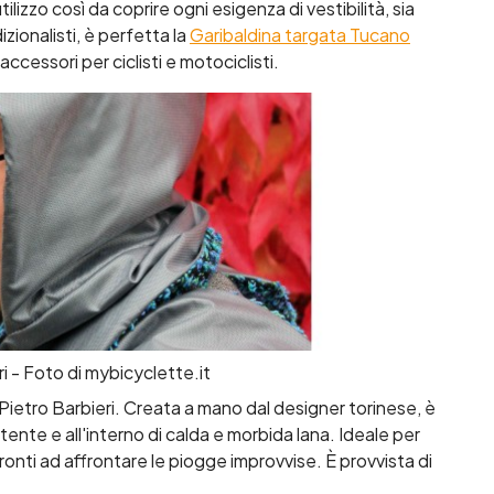
lizzo così da coprire ogni esigenza di vestibilità, sia
dizionalisti, è perfetta la
Garibaldina targata Tucano
accessori per ciclisti e motociclisti.
i - Foto di mybicyclette.it
Pietro Barbieri. Creata a mano dal designer torinese, è
ente e all'interno di calda e morbida lana. Ideale per
ronti ad affrontare le piogge improvvise. È provvista di