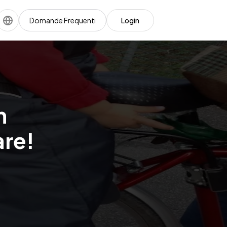
Domande Frequenti
Login
n
are!