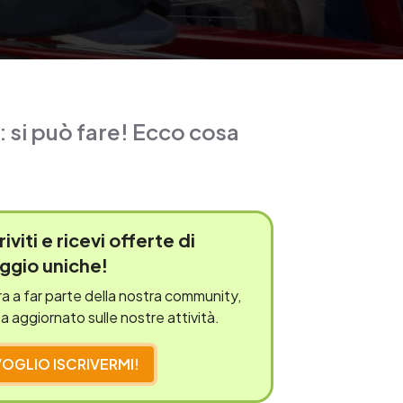
 si può fare! Ecco cosa
riviti e
ricevi offerte
di
aggio uniche!
a a far parte della nostra community,
a aggiornato sulle nostre attività.
VOGLIO ISCRIVERMI!