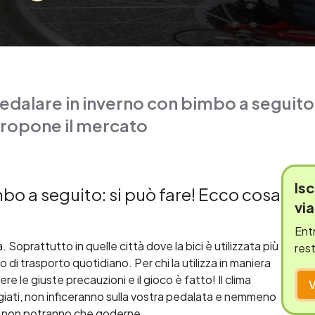
edalare in inverno con bimbo a seguito:
ropone il mercato
Isc
bo a seguito: si può fare! Ecco cosa
vi
Entr
. Soprattutto in quelle città dove la bici è utilizzata più
rest
trasporto quotidiano. Per chi la utilizza in maniera
e le giuste precauzioni e il gioco è fatto! Il clima
giati, non inficeranno sulla vostra pedalata e nemmeno
oli non potranno che goderne.