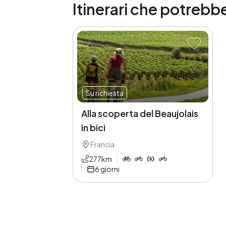
Itinerari che potrebbe
Su richiesta
Alla scoperta del Beaujolais
in bici
Francia
277
km
6
giorni