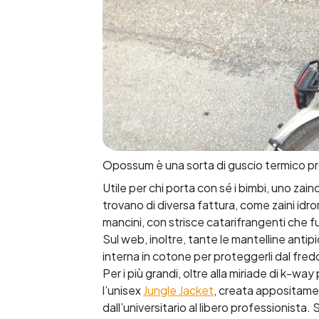
Opossum è una sorta di guscio termico pro
Utile per chi porta con sé i bimbi, uno zai
trovano di diversa fattura, come zaini idr
mancini, con strisce catarifrangenti che 
Sul web, inoltre, tante le mantelline antipi
interna in cotone per proteggerli dal freddo
Per i più grandi, oltre alla miriade di k-wa
l’unisex
Jungle Jacket
, creata appositament
dall’universitario al libero professionista.