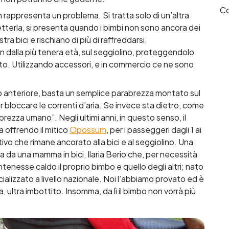
Co
 non rappresenta un problema. Si tratta solo di un’altra
etterla, si presenta quando i bimbi non sono ancora dei
tra bici e rischiano di più di raffreddarsi.
n dalla più tenera età, sul seggiolino, proteggendolo
. Utilizzando accessori, e in commercio ce ne sono
olino anteriore, basta un semplice parabrezza montato sul
 bloccare le correnti d’aria. Se invece sta dietro, come
rezza umano”. Negli ultimi anni, in questo senso, il
 offrendo il mitico
Opossum
, per i passeggeri dagli 1 ai
ivo che rimane ancorato alla bici e al seggiolino. Una
a da una mamma in bici, Ilaria Berio che, per necessità
nesse caldo il proprio bimbo e quello degli altri; nato
alizzato a livello nazionale. Noi l’abbiamo provato ed è
, ultra imbottito. Insomma, da lì il bimbo non vorrà più