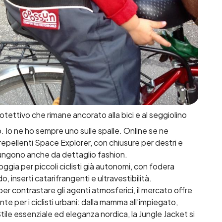
tettivo che rimane ancorato alla bici e al seggiolino
no. Io ne ho sempre uno sulle spalle. Online se ne
orepellenti Space Explorer, con chiusure per destri e
fungono anche da dettaglio fashion.
oggia per piccoli ciclisti già autonomi, con fodera
, inserti catarifrangenti e ultravestibilità.
y per contrastare gli agenti atmosferici, il mercato offre
e per i ciclisti urbani: dalla mamma all’impiegato,
 Stile essenziale ed eleganza nordica, la Jungle Jacket si