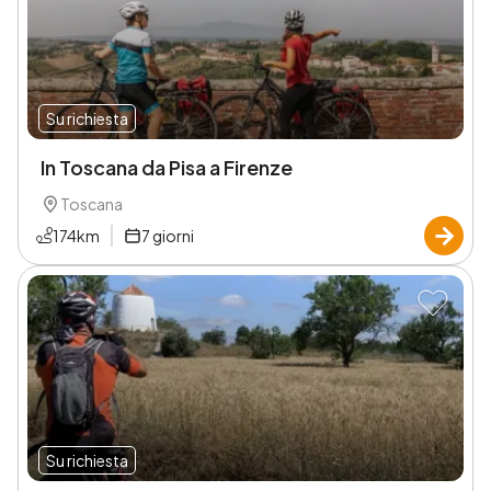
Su richiesta
In Toscana da Pisa a Firenze
Toscana
174
km
7
giorni
Su richiesta