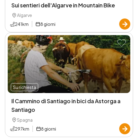
Sui sentieri dell'Algarve in Mountain Bike
Algarve
241
km
8
giorni
Su richiesta
Il Cammino di Santiago in bici da Astorga a
Santiago
Spagna
297
km
8
giorni