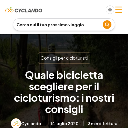
Consigli per cicloturisti
Quale bicicletta
scegliere per il
cicloturismo: i nostri
consigli
Cyclando
14 luglio 2020
3
min di lettura