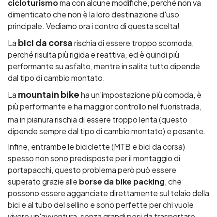
cicloturismo
ma con alcune modifiche, perché non va
dimenticato che non è la loro destinazione d'uso
principale. Vediamo ora i contro di questa scelta!
bici da corsa
La
rischia di essere
troppo scomoda
,
perché risulta più rigida e reattiva, ed è quindi più
performante su asfalto, mentre in salita tutto dipende
dal tipo di cambio montato.
mountain bike
La
ha un'impostazione più comoda, è
più performante
e ha maggior controllo nel fuoristrada,
ma in pianura rischia di essere
troppo lenta
(questo
dipende sempre dal tipo di cambio montato) e pesante.
Infine, entrambe le biciclette (MTB e bici da corsa)
spesso non sono predisposte per il
montaggio di
portapacchi
, questo problema però può essere
superato grazie alle
borse da bike packing
, che
possono essere agganciate direttamente sul telaio della
bici e al tubo del sellino e sono perfette per chi vuole
vivere un'avventura, senza grandi pesi da trasportare.