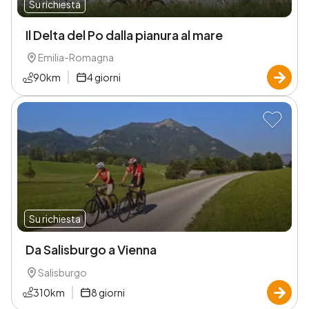
Su richiesta
Il Delta del Po dalla pianura al mare
Emilia-Romagna
90
km
4
giorni
Su richiesta
Da Salisburgo a Vienna
Salisburgo
310
km
8
giorni