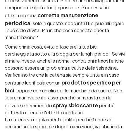
eccessivamente usurata. Per cercare di salvaguardare il
componente il più a lungo possibile, è necessario
corretta manutenzione
effettuare una
periodica
: solo in questo modo infatti si può allungare
il suo ciclo di vita. Ma in che cosa consiste questa
manutenzione?
Come prima cosa, evita di lasciare la tua bici
parcheggiata sotto alla pioggia per lunghi periodi. Se vivi
al mare invece, anche le normali condizioni atmosferiche
possono essere un problema a causa della salsedine.
Verifica inoltre che la catena sia sempre unta e in caso
prodotto specifico per
contrario lubrificala con un
bici
, oppure con un olio per le macchine da cucire. Non
usare mai invece il grasso, perché si impasta con la
spray sbloccante
polvere e nemmeno lo
perché
potresti ottenere l'effetto contrario.
La catena va regolarmente pulita perché tende ad
accumulare lo sporco e dopo la rimozione, va lubrificata.