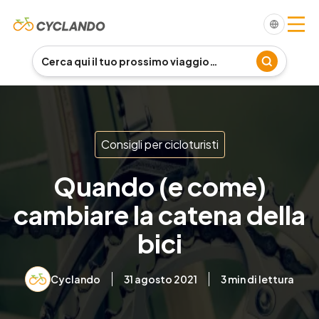
Consigli per cicloturisti
Quando (e come)
cambiare la catena della
bici
Cyclando
31 agosto 2021
3
min di lettura